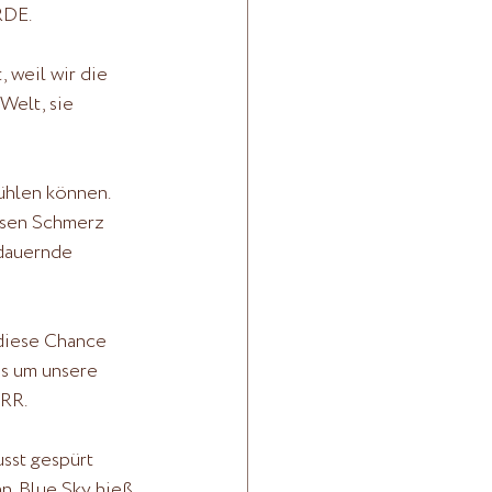
DE. 
 weil wir die 
Welt, sie 
ühlen können. 
esen Schmerz 
 dauernde 
 diese Chance 
 es um unsere 
RR.
sst gespürt 
n. Blue Sky hieß 