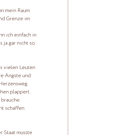
enn mein Raum 
und Grenze im 
n ich einfach in 
ja gar nicht so 
es vielen Leuten 
hre Ängste und 
m Herzensweg.
hen plappert.
 brauche. 
ht schaffen 
r Staat müsste 