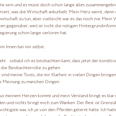
te sein und es müsst doch schon lange alles zusammengebro
iert, was die Wirtschaft ankurbelt. Mein Herz weint, denn d
irtschaft zu tun, aber vielleicht war es das noch nie. Mein V
n gegenüber, weil er nicht die nötigen Hintergrundinform
Regierung schon lange verloren hat.
im Innen bei mir selbst.
hr…sobald ich es beobachten kann, dass jetzt der konditio
die Beobachterrolle zu gehen. 
sind meine Tools, die mir Klarheit in vielen Dingen bringen
are Meinung zu manchen Dingen.
us meinem Herzen kommt und mein Verstand bringt es klar r
en und nichts bringt mich zum Wanken. Der Rest ist Grenzü
ichtigste was ich je von den Pferden gelernt hatte. Ich hatt