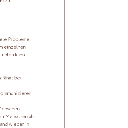
um zu 
iele Probleme 
em einzelnen 
ühlen kann. 
 fängt bei 
 kommunizieren.
 Menschen 
en Menschen als 
and wieder in 